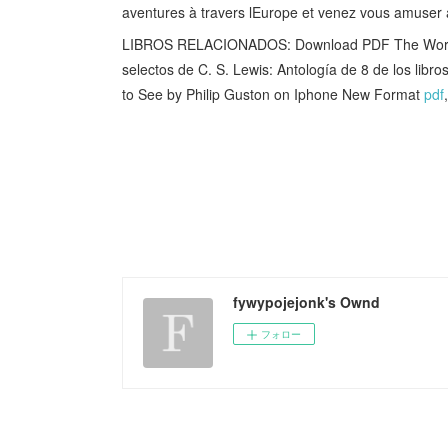
aventures à travers lEurope et venez vous amuser 
LIBROS RELACIONADOS: Download PDF The World
selectos de C. S. Lewis: Antología de 8 de los libro
to See by Philip Guston on Iphone New Format
pdf
fywypojejonk's Ownd
フォロー