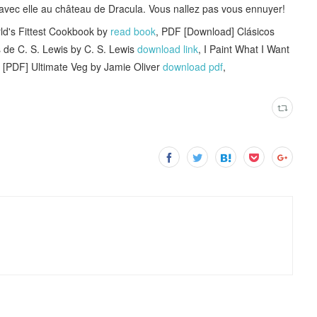
avec elle au château de Dracula. Vous nallez pas vous ennuyer!
's Fittest Cookbook by
read book
, PDF [Download] Clásicos
s de C. S. Lewis by C. S. Lewis
download link
, I Paint What I Want
, [PDF] Ultimate Veg by Jamie Oliver
download pdf
,