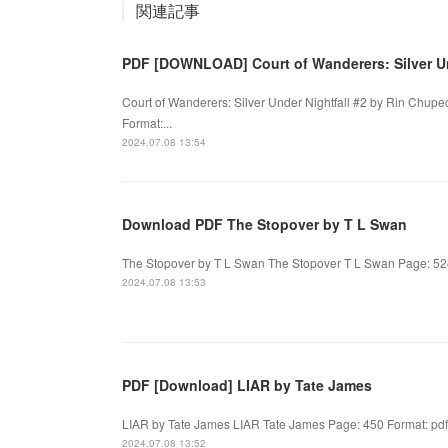
関連記事
PDF [DOWNLOAD] Court of Wanderers: Silver Un
Court of Wanderers: Silver Under Nightfall #2 by Rin Chupe
Format:...
2024.07.08 13:54
Download PDF The Stopover by T L Swan
The Stopover by T L Swan The Stopover T L Swan Page: 524
2024.07.08 13:53
PDF [Download] LIAR by Tate James
LIAR by Tate James LIAR Tate James Page: 450 Format: pdf,
2024.07.08 13:52