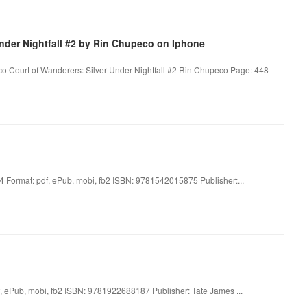
der Nightfall #2 by Rin Chupeco on Iphone
co Court of Wanderers: Silver Under Nightfall #2 Rin Chupeco Page: 448
 Format: pdf, ePub, mobi, fb2 ISBN: 9781542015875 Publisher:...
 ePub, mobi, fb2 ISBN: 9781922688187 Publisher: Tate James ...