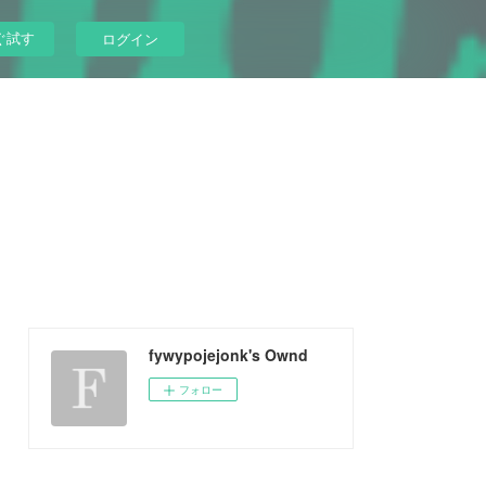
ぐ試す
ログイン
fywypojejonk's Ownd
フォロー