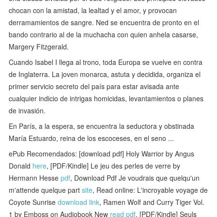
chocan con la amistad, la lealtad y el amor, y provocan
derramamientos de sangre. Ned se encuentra de pronto en el
bando contrario al de la muchacha con quien anhela casarse,
Margery Fitzgerald.
Cuando Isabel I llega al trono, toda Europa se vuelve en contra
de Inglaterra. La joven monarca, astuta y decidida, organiza el
primer servicio secreto del país para estar avisada ante
cualquier indicio de intrigas homicidas, levantamientos o planes
de invasión.
En París, a la espera, se encuentra la seductora y obstinada
María Estuardo, reina de los escoceses, en el seno ...
ePub Recomendados: [download pdf] Holy Warrior by Angus
Donald
here
, [PDF/Kindle] Le jeu des perles de verre by
Hermann Hesse
pdf
, Download Pdf Je voudrais que quelqu'un
m'attende quelque part
site
, Read online: L'incroyable voyage de
Coyote Sunrise
download link
, Ramen Wolf and Curry Tiger Vol.
1 by Emboss on Audiobook New
read pdf
, [PDF/Kindle] Seuls