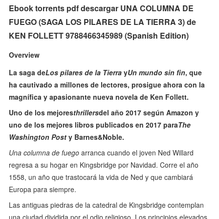
Ebook torrents pdf descargar UNA COLUMNA DE
FUEGO (SAGA LOS PILARES DE LA TIERRA 3) de
KEN FOLLETT 9788466345989 (Spanish Edition)
Overview
La saga de
Los pilares de la Tierra
y
Un mundo sin fin
, que
ha cautivado a millones de lectores, prosigue ahora con la
magnífica y apasionante nueva novela de Ken Follett.
Uno de los mejores
thrillers
del año 2017 según Amazon y
uno de los mejores libros publicados en 2017 para
The
Washington Post
y Barnes&Noble.
Una columna de fuego
arranca cuando el joven Ned Willard
regresa a su hogar en Kingsbridge por Navidad. Corre el año
1558, un año que trastocará la vida de Ned y que cambiará
Europa para siempre.
Las antiguas piedras de la catedral de Kingsbridge contemplan
una ciudad dividida por el odio religioso. Los principios elevados