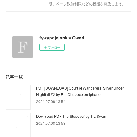
限、ページ数無制限などの機能を開放しよう。
fywypojejonk's Ownd
フォロー
記事一覧
PDF [DOWNLOAD] Court of Wanderers: Silver Under
Nightfall #2 by Rin Chupeco on Iphone
2024.07.08 13:54
Download PDF The Stopover by T L Swan
2024.07.08 13:53