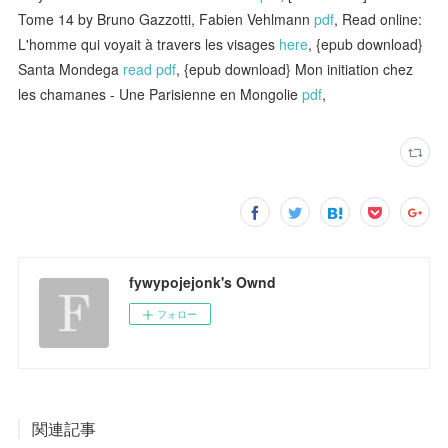
Tome 14 by Bruno Gazzotti, Fabien Vehlmann
pdf
, Read online:
L'homme qui voyait à travers les visages
here
, {epub download}
Santa Mondega
read pdf
, {epub download} Mon initiation chez
les chamanes - Une Parisienne en Mongolie
pdf
,
fywypojejonk's Ownd
フォロー
関連記事