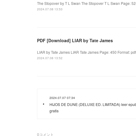
The Stopover by T L Swan The Stopover T L Swan Page: 524
2024.07.08 13:53
PDF [Download] LIAR by Tate James
LIAR by Tate James LIAR Tate James Page: 450 Format: pdf,
2024.07.08 13:52
2024.07.07 07:34
HIJOS DE DUNE (DELUXE ED. LIMITADA) leer epu
gratis
0
コメント