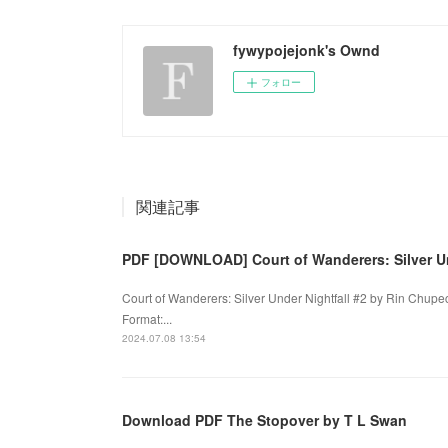
fywypojejonk's Ownd
フォロー
関連記事
PDF [DOWNLOAD] Court of Wanderers: Silver Un
Court of Wanderers: Silver Under Nightfall #2 by Rin Chupe
Format:...
2024.07.08 13:54
Download PDF The Stopover by T L Swan