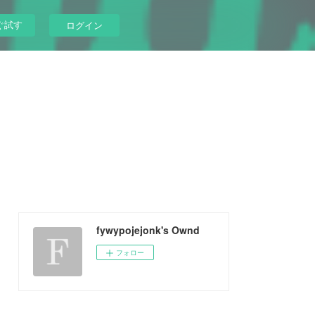
ぐ試す
ログイン
fywypojejonk's Ownd
フォロー