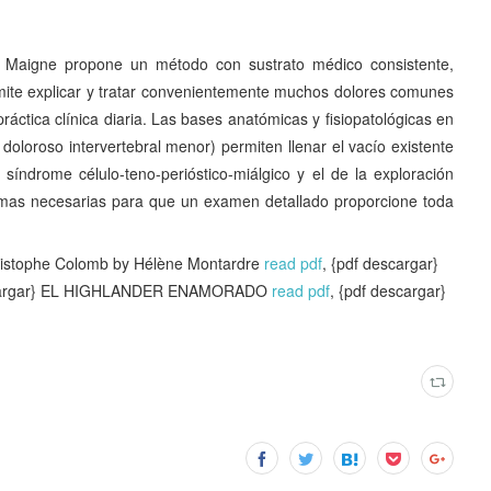
rt Maigne propone un método con sustrato médico consistente,
rmite explicar y tratar convenientemente muchos dolores comunes
áctica clínica diaria. Las bases anatómicas y fisiopatológicas en
oloroso intervertebral menor) permiten llenar el vacío existente
síndrome célulo-teno-perióstico-miálgico y el de la exploración
armas necesarias para que un examen detallado proporcione toda
stophe Colomb by Hélène Montardre
read pdf
, {pdf descargar}
scargar} EL HIGHLANDER ENAMORADO
read pdf
, {pdf descargar}